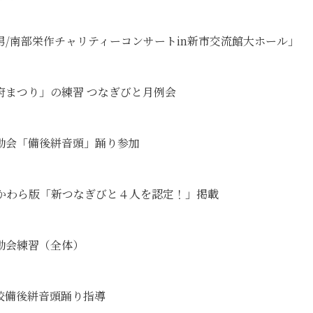
秋山幸男/南部栄作チャリティーコンサートin新市交流館大ホール」
後国府まつり」の練習 つなぎびと月例会
校運動会「備後絣音頭」踊り参加
んいちかわら版「新つなぎびと４人を認定！」掲載
小運動会練習（全体）
小学校備後絣音頭踊り指導