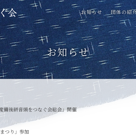
お知らせ
団体の紹
お知らせ
026年度備後絣音頭をつなぐ会総会」開催
国府まつり」参加