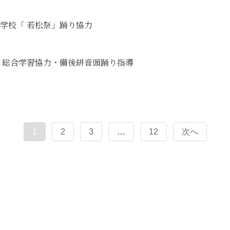
央中学校「 若松祭」踊り協力
小学校 総合学習協力・備後絣音頭踊り指導
1
2
3
…
12
次へ