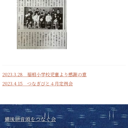
2023.3.28 福相小学校児童より感謝の意
2023.4.15 つなぎびと４月定例会
備後絣音頭をつなぐ会